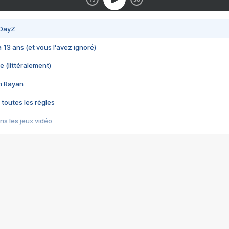
 DayZ
 a 13 ans (et vous l'avez ignoré)
e (littéralement)
im Rayan
 toutes les règles
s les jeux vidéo
us choquant de Rockstar ? - Le scandale BULLY
e plus moche de Steam
du RÊVE tourne au CAUCHEMAR
pendant 8 heures
it… à tort