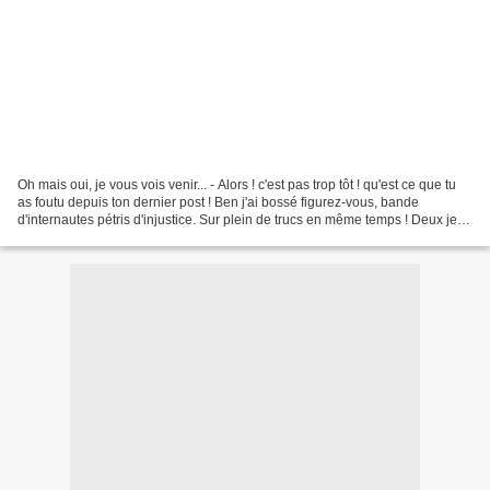
Oh mais oui, je vous vois venir... - Alors ! c'est pas trop tôt ! qu'est ce que tu
as foutu depuis ton dernier post ! Ben j'ai bossé figurez-vous, bande
d'internautes pétris d'injustice. Sur plein de trucs en même temps ! Deux jeux
de sociétés, des affiches,...