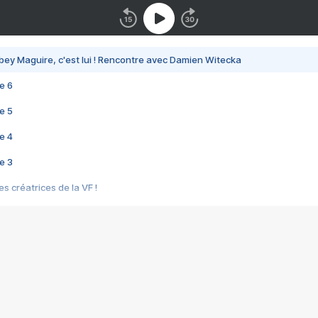
bey Maguire, c'est lui ! Rencontre avec Damien Witecka
e 6
e 5
e 4
e 3
s créatrices de la VF !
e 2
e 1
e Mektoub My Love arrive enfin ! Rencontre avec Shaïn Boumedine et Sal
i : après Toni en famille
elle réalise le bouleversant Dites lui que je l'aime