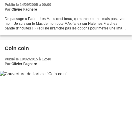
Publié le 14/09/2005 à 00:00
Par
Olivier Fagnere
De passage à Paris... Les Macs c'est beau, ça marche bien... mais pas avec
moi... Je suis sur le Mac de mon pote MAx (allez sur Haleines Fraiches
bande d'incultes ! ;) ) et il ne m'affiche pas les options pour mettre une image,
donc pas de dessin aujourd'hui...
Coin coin
Publié le 18/02/2015 à 12:40
Par
Olivier Fagnere