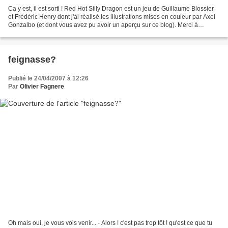
Ca y est, il est sorti ! Red Hot Silly Dragon est un jeu de Guillaume Blossier
et Frédéric Henry dont j'ai réalisé les illustrations mises en couleur par Axel
Gonzalbo (et dont vous avez pu avoir un aperçu sur ce blog). Merci à
Guillaume et à Tilsit de...
feignasse?
Publié le 24/04/2007 à 12:26
Par
Olivier Fagnere
Oh mais oui, je vous vois venir... - Alors ! c'est pas trop tôt ! qu'est ce que tu