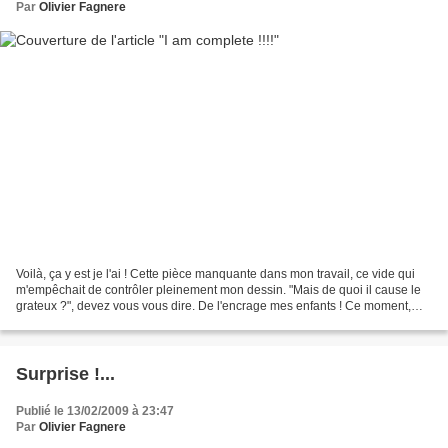
Par
Olivier Fagnere
Voilà, ça y est je l'ai ! Cette pièce manquante dans mon travail, ce vide qui
m'empêchait de contrôler pleinement mon dessin. "Mais de quoi il cause le
grateux ?", devez vous vous dire. De l'encrage mes enfants ! Ce moment,
pour moi, ou je voyais mon...
Surprise !...
Publié le 13/02/2009 à 23:47
Par
Olivier Fagnere