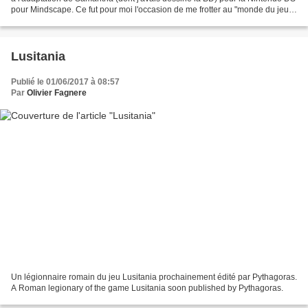
pour Mindscape. Ce fut pour moi l'occasion de me frotter au "monde du jeu
vidéo" (eh oui, j'aime bien...
Lusitania
Publié le 01/06/2017 à 08:57
Par
Olivier Fagnere
Un légionnaire romain du jeu Lusitania prochainement édité par Pythagoras.
A Roman legionary of the game Lusitania soon published by Pythagoras.