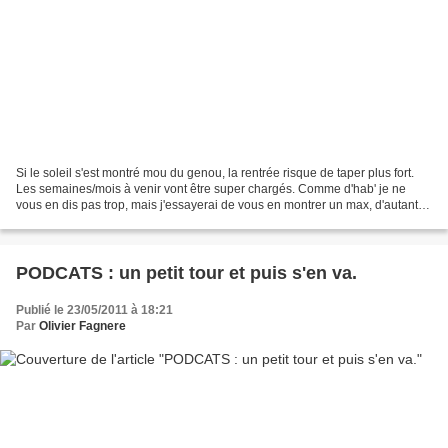
Si le soleil s'est montré mou du genou, la rentrée risque de taper plus fort.
Les semaines/mois à venir vont être super chargés. Comme d'hab' je ne
vous en dis pas trop, mais j'essayerai de vous en montrer un max, d'autant
que parmi les projets qui vont...
PODCATS : un petit tour et puis s'en va.
Publié le 23/05/2011 à 18:21
Par
Olivier Fagnere