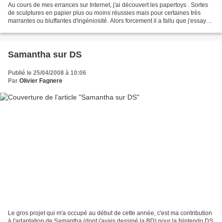
Au cours de mes errances sur Internet, j'ai découvert les papertoys . Sortes
de sculptures en papier plus ou moins réussies mais pour certaines très
marrantes ou bluffantes d'ingéniosité. Alors forcement il a fallu que j'essaye
(bah tiens). Voici donc...
Samantha sur DS
Publié le 25/04/2008 à 10:06
Par
Olivier Fagnere
Le gros projet qui m'a occupé au début de cette année, c'est ma contribution
à l'adaptation de Samantha (dont j'avais dessiné la BD) pour la Nintendo DS