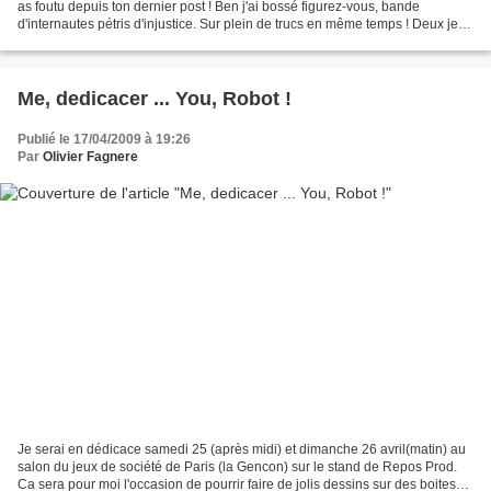
as foutu depuis ton dernier post ! Ben j'ai bossé figurez-vous, bande
d'internautes pétris d'injustice. Sur plein de trucs en même temps ! Deux jeux
de sociétés, des affiches,...
Me, dedicacer ... You, Robot !
Publié le 17/04/2009 à 19:26
Par
Olivier Fagnere
Je serai en dédicace samedi 25 (après midi) et dimanche 26 avril(matin) au
salon du jeux de société de Paris (la Gencon) sur le stand de Repos Prod.
Ca sera pour moi l'occasion de pourrir faire de jolis dessins sur des boites