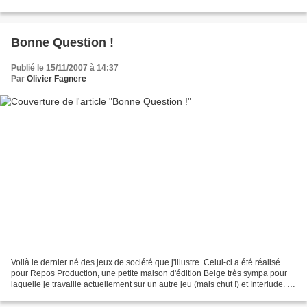
de jeux, notament du petit...
Bonne Question !
Publié le 15/11/2007 à 14:37
Par
Olivier Fagnere
Voilà le dernier né des jeux de société que j'illustre. Celui-ci a été réalisé
pour Repos Production, une petite maison d'édition Belge très sympa pour
laquelle je travaille actuellement sur un autre jeu (mais chut !) et Interlude. Je
suis content de...