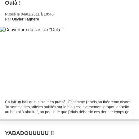
Oulà !
Publié le 04/02/2011 à 19:46
Par
Olivier Fagnere
Ca fait un bail que je n'ai rien publié ! Et comme j'obéis au théoreme disant
"la somme des articles publiés sur le blog est inversement proportionnelle
au boulot à abattre", on peut dire que j'étais débordé ces dernier temps (je
ne suis pas complétement...
YABADOUUUUU !!