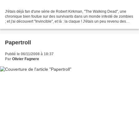
J'étais déjà fan d'une série de Robert Kirkman, "The Walking Dead", une
chronique bien foutue sur des survivants dans un monde infesté de zombies
; et j'ai découvert "Invincible", et là : la claque ! J'étais un peu revenu des
comics de super héros. Ca...
Papertroll
Publié le 06/11/2008 à 18:37
Par
Olivier Fagnere