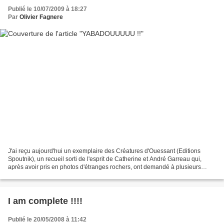
Publié le 10/07/2009 à 18:27
Par
Olivier Fagnere
J'ai reçu aujourd'hui un exemplaire des Créatures d'Ouessant (Editions
Spoutnik), un recueil sorti de l'esprit de Catherine et André Garreau qui,
après avoir pris en photos d'étranges rochers, ont demandé à plusieurs
dessinateurs (et j'en suis !) de s'en...
I am complete !!!!
Publié le 20/05/2008 à 11:42