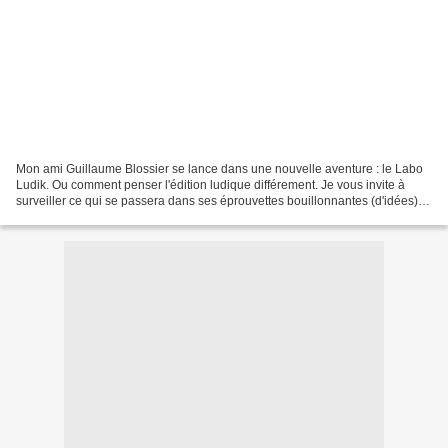
Mon ami Guillaume Blossier se lance dans une nouvelle aventure : le Labo
Ludik. Ou comment penser l'édition ludique différement. Je vous invite à
surveiller ce qui se passera dans ses éprouvettes bouillonnantes (d'idées).
Un blog est dors et déjà ouvert...