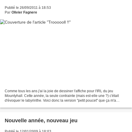
Publié le 26/09/2011 à 18:53
Par
Olivier Fagnere
Comme tous les ans j'ai la joie de dessiner l'affiche pour l'IRL du jeu
Mountyhall. Cette année, la seule contrainte (mais est-elle une ?) c'était
d'évoquer le labyrinthe. Voici donc la version "petit poucet" que ça m'a
évoquée. Et pour l'occasion j'ai...
Nouvelle année, nouveau jeu
Publié le 12/01/2009 à 18:03