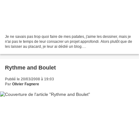
Je ne savais pas trop quoi faire de mes patates, j'aime les dessiner, mais je
n'ai pas le temps de leur consacrer un projet approfondi. Alors plutôt que de
les laisser au placard, je leur ai dédié un blog.
http://potatocosplay.blogspot.com/ Le deal :...
Rythme and Boulet
Publié le 20/03/2008 à 19:03
Par
Olivier Fagnere