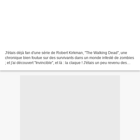
J'étais déjà fan d'une série de Robert Kirkman, "The Walking Dead", une
chronique bien foutue sur des survivants dans un monde infesté de zombies
; et j'ai découvert "Invincible", et là : la claque ! J'étais un peu revenu des
comics de super héros. Ca...