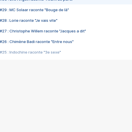
#29 : MC Solaar raconte "Bouge de là"
28 : Lorie raconte "Je vais vite"
#27 : Christophe Willem raconte "Jacques a dit"
#26 : Chimène Badi raconte "Entre nous"
#25 : Indochine raconte "3e sexe"
#24 : Zaho raconte "C'est chelou"
#23 : Patrick Bruel raconte "Au café des délices"
#22 : Kyo raconte "Le chemin"
#21 : Nolwenn Leroy raconte "Cassé"
#20 : Patrick Hernandez raconte "Born to be alive"
#19 : Lorie raconte "Près de moi"
#18 : Michael Jones raconte "A nos actes manqués" (avec Jean-Jacque