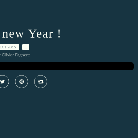
new Year !
3.01.2015
…
 Olivier Fagnere