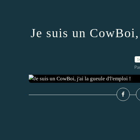
Je suis un CowBoi, 
1
Par