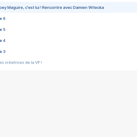
bey Maguire, c'est lui ! Rencontre avec Damien Witecka
e 6
e 5
e 4
e 3
s créatrices de la VF !
e 2
e 1
e Mektoub My Love arrive enfin ! Rencontre avec Shaïn Boumedine et Sal
i : après Toni en famille
elle réalise le bouleversant Dites lui que je l'aime
ais ! Rencontre autour de Vie privée de Rebecca Zlotowski