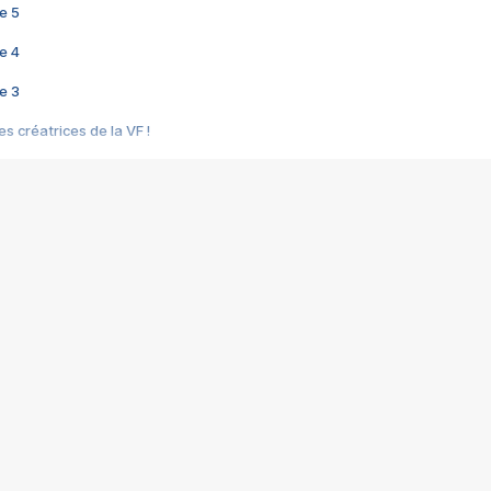
e 5
e 4
e 3
s créatrices de la VF !
e 2
e 1
e Mektoub My Love arrive enfin ! Rencontre avec Shaïn Boumedine et Sal
i : après Toni en famille
elle réalise le bouleversant Dites lui que je l'aime
ais ! Rencontre autour de Vie privée de Rebecca Zlotowski
 de Marguerite, Grave... Rencontre avec Ella Rumpf
 Les Rêveurs, un film intime sur la santé mentale
a avec un film sur le mouvement des Gilets jaunes